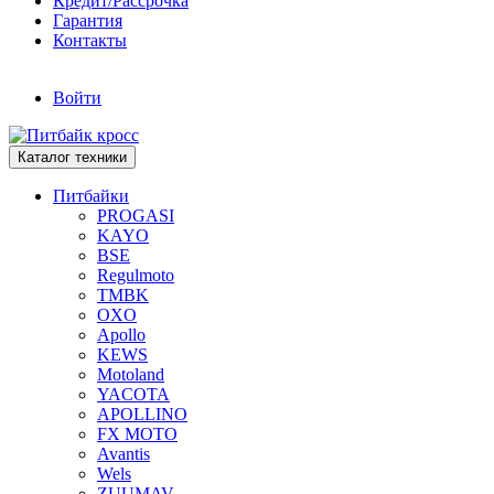
Кредит/Рассрочка
Гарантия
Контакты
Войти
Каталог техники
Питбайки
PROGASI
KAYO
BSE
Regulmoto
TMBK
OXO
Apollo
KEWS
Motoland
YACOTA
APOLLINO
FX MOTO
Avantis
Wels
ZUUMAV