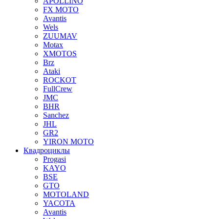
APOLLINO
FX MOTO
Avantis
Wels
ZUUMAV
Motax
XMOTOS
Brz
Ataki
ROCKOT
FullCrew
JMC
BHR
Sanchez
JHL
GR2
YIRON MOTO
Квадроциклы
Progasi
KAYO
BSE
GTO
MOTOLAND
YACOTA
Avantis