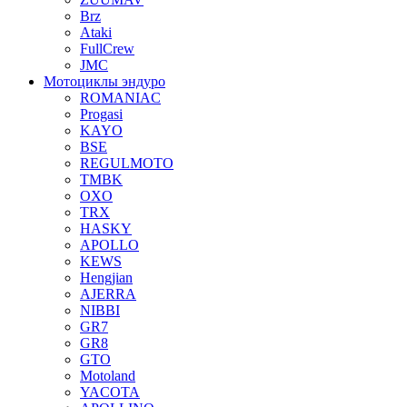
Brz
Ataki
FullCrew
JMC
Мотоциклы эндуро
ROMANIAC
Progasi
KAYO
BSE
REGULMOTO
TMBK
OXO
TRX
HASKY
APOLLO
KEWS
Hengjian
AJERRA
NIBBI
GR7
GR8
GTO
Motoland
YACOTA