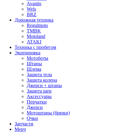
Avantis
Wels
BRZ
Дорожная техника
Regulmoto
TMBK
Motoland
ATAKI
Техника с пробегом
Экипировка
Мотоботы
Штаны
Шлема
Защита тела
Защита колена
Джерси + штаны
Защита шеи
Аксессуары
Перчатки
Джерси
Мотоштаны (брюки)
Очки
Запчасти
Мерч