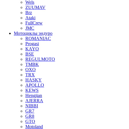
Wels
ZUUMAV
Brz
Ataki
FullCrew
JMC
Мотоциклы эндуро
ROMANIAC
Progasi
KAYO
BSE
REGULMOTO
TMBK
OXO
TRX
HASKY
APOLLO
KEWS
Hengjian
AJERRA
NIBBI
GR7
GR8
GTO
Motoland