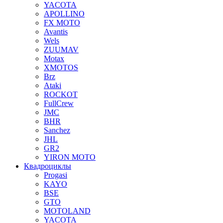
YACOTA
APOLLINO
FX MOTO
Avantis
Wels
ZUUMAV
Motax
XMOTOS
Brz
Ataki
ROCKOT
FullCrew
JMC
BHR
Sanchez
JHL
GR2
YIRON MOTO
Квадроциклы
Progasi
KAYO
BSE
GTO
MOTOLAND
YACOTA