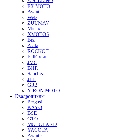
APOLLINO
FX MOTO
Avantis
Wels
ZUUMAV
Motax
XMOTOS
Brz
Ataki
ROCKOT
FullCrew
JMC
BHR
Sanchez
JHL
GR2
YIRON MOTO
Квадроциклы
Progasi
KAYO
BSE
GTO
MOTOLAND
YACOTA
Avantis