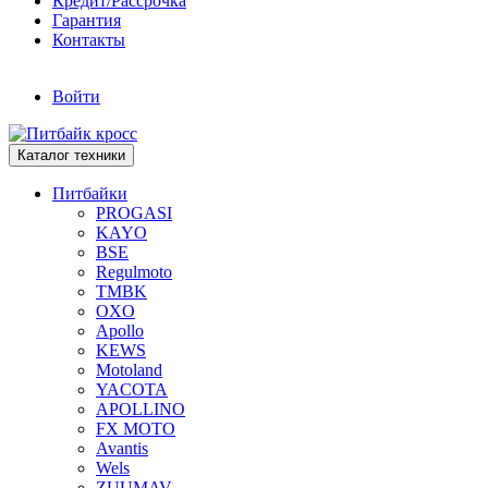
Кредит/Рассрочка
Гарантия
Контакты
Войти
Каталог техники
Питбайки
PROGASI
KAYO
BSE
Regulmoto
TMBK
OXO
Apollo
KEWS
Motoland
YACOTA
APOLLINO
FX MOTO
Avantis
Wels
ZUUMAV