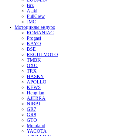
Brz
Ataki
FullCrew
JMC
Мотоциклы эндуро
ROMANIAC
Progasi
KAYO
BSE
REGULMOTO
TMBK
OXO
TRX
HASKY
APOLLO
KEWS
Hengjian
AJERRA
NIBBI
GR7
GR8
GTO
Motoland
YACOTA