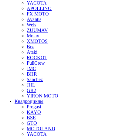
YACOTA
APOLLINO
FX MOTO
Avantis
Wels
ZUUMAV
Motax
XMOTOS
Brz
Ataki
ROCKOT
FullCrew
JMC
BHR
Sanchez
JHL
GR2
YIRON MOTO
Квадроциклы
Progasi
KAYO
BSE
GTO
MOTOLAND
YACOTA