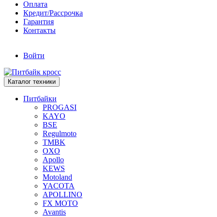
Оплата
Кредит/Рассрочка
Гарантия
Контакты
Войти
Каталог техники
Питбайки
PROGASI
KAYO
BSE
Regulmoto
TMBK
OXO
Apollo
KEWS
Motoland
YACOTA
APOLLINO
FX MOTO
Avantis