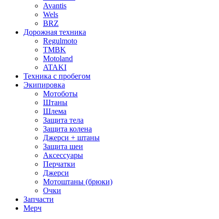
Avantis
Wels
BRZ
Дорожная техника
Regulmoto
TMBK
Motoland
ATAKI
Техника с пробегом
Экипировка
Мотоботы
Штаны
Шлема
Защита тела
Защита колена
Джерси + штаны
Защита шеи
Аксессуары
Перчатки
Джерси
Мотоштаны (брюки)
Очки
Запчасти
Мерч