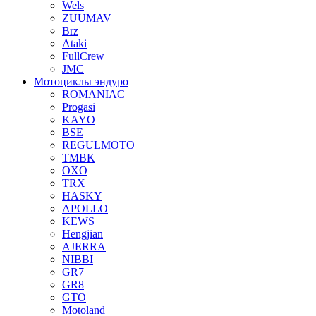
Wels
ZUUMAV
Brz
Ataki
FullCrew
JMC
Мотоциклы эндуро
ROMANIAC
Progasi
KAYO
BSE
REGULMOTO
TMBK
OXO
TRX
HASKY
APOLLO
KEWS
Hengjian
AJERRA
NIBBI
GR7
GR8
GTO
Motoland