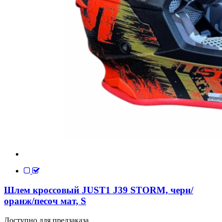
Шлем кроссовый JUST1 J39 STORM, черн/
оранж/песоч мат, S
Доступно для предзаказа