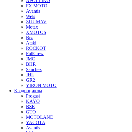
APOLLINO
FX MOTO
Avantis
Wels
ZUUMAV
Motax
XMOTOS
Brz
Ataki
ROCKOT
FullCrew
JMC
BHR
Sanchez
JHL
GR2
YIRON MOTO
Квадроциклы
Progasi
KAYO
BSE
GTO
MOTOLAND
YACOTA
Avantis