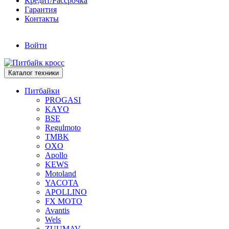
Кредит/Рассрочка
Гарантия
Контакты
Войти
Каталог техники
Питбайки
PROGASI
KAYO
BSE
Regulmoto
TMBK
OXO
Apollo
KEWS
Motoland
YACOTA
APOLLINO
FX MOTO
Avantis
Wels
ZUUMAV