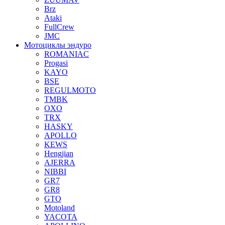
Brz
Ataki
FullCrew
JMC
Мотоциклы эндуро
ROMANIAC
Progasi
KAYO
BSE
REGULMOTO
TMBK
OXO
TRX
HASKY
APOLLO
KEWS
Hengjian
AJERRA
NIBBI
GR7
GR8
GTO
Motoland
YACOTA