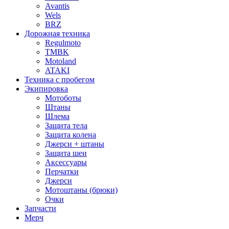
Avantis
Wels
BRZ
Дорожная техника
Regulmoto
TMBK
Motoland
ATAKI
Техника с пробегом
Экипировка
Мотоботы
Штаны
Шлема
Защита тела
Защита колена
Джерси + штаны
Защита шеи
Аксессуары
Перчатки
Джерси
Мотоштаны (брюки)
Очки
Запчасти
Мерч