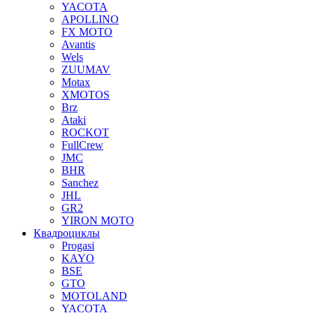
YACOTA
APOLLINO
FX MOTO
Avantis
Wels
ZUUMAV
Motax
XMOTOS
Brz
Ataki
ROCKOT
FullCrew
JMC
BHR
Sanchez
JHL
GR2
YIRON MOTO
Квадроциклы
Progasi
KAYO
BSE
GTO
MOTOLAND
YACOTA