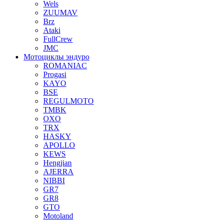
Wels
ZUUMAV
Brz
Ataki
FullCrew
JMC
Мотоциклы эндуро
ROMANIAC
Progasi
KAYO
BSE
REGULMOTO
TMBK
OXO
TRX
HASKY
APOLLO
KEWS
Hengjian
AJERRA
NIBBI
GR7
GR8
GTO
Motoland