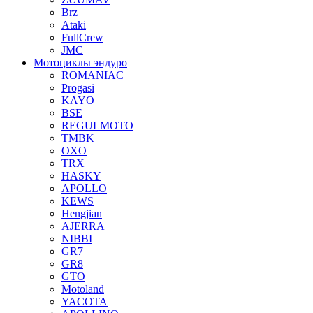
Brz
Ataki
FullCrew
JMC
Мотоциклы эндуро
ROMANIAC
Progasi
KAYO
BSE
REGULMOTO
TMBK
OXO
TRX
HASKY
APOLLO
KEWS
Hengjian
AJERRA
NIBBI
GR7
GR8
GTO
Motoland
YACOTA