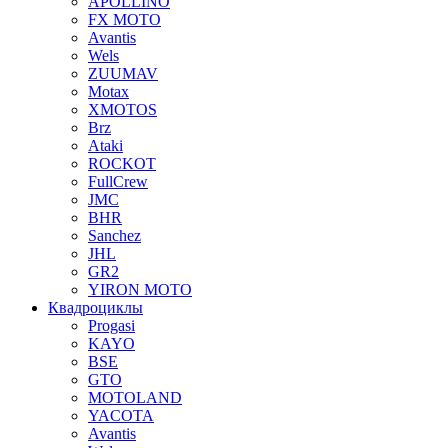
APOLLINO
FX MOTO
Avantis
Wels
ZUUMAV
Motax
XMOTOS
Brz
Ataki
ROCKOT
FullCrew
JMC
BHR
Sanchez
JHL
GR2
YIRON MOTO
Квадроциклы
Progasi
KAYO
BSE
GTO
MOTOLAND
YACOTA
Avantis