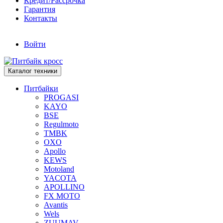
Кредит/Рассрочка
Гарантия
Контакты
Войти
Каталог техники
Питбайки
PROGASI
KAYO
BSE
Regulmoto
TMBK
OXO
Apollo
KEWS
Motoland
YACOTA
APOLLINO
FX MOTO
Avantis
Wels
ZUUMAV