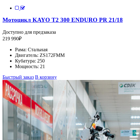
Мотоцикл KAYO T2 300 ENDURO PR 21/18
Доступно для предзаказа
219 990
₽
Рама:
Стальная
Двигатель:
ZS172FMM
Кубатура:
250
Мощность:
21
Быстрый заказ
В корзину