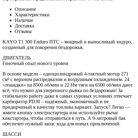
Описание
Характеристики
Наличие
Доставка
Отзывы
KAYO T1 300 Enduro ПТС – мощный и выносливый эндуро,
созданный для покорения бездорожья.
ДВИГАТЕЛЬ
Гоночный опыт нового уровня
В основе модели – одноцилиндровый 4-тактный мотор 271
см³ с верхним распредвалом и воздушным охлаждением. 24
«лошадки» на 8500 об/мин и 22 Нм тяги на 6500 об/мин дают
всё, что нужно для уверенного рывка по бездорожью! За
стабильную работу даже в самых суровых условиях отвечает
карбюратор PD30 – надёжный, экономичный и не
придирчивый к качеству топлива вариант. Запуск? Легко —
жмите кнопку электростартера или используйте рычаг
кикстартера, чтобы отправиться в путь. А 9-литровый бак
обеспечит нужный запас хода для новых приключений.
ШАССИ