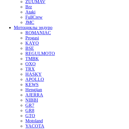
ZUUMAV
Brz
Ataki
FullCrew
JMC
Мотоциклы эндуро
ROMANIAC
Progasi
KAYO
BSE
REGULMOTO
TMBK
OXO
TRX
HASKY
APOLLO
KEWS
Hengjian
AJERRA
NIBBI
GR7
GR8
GTO
Motoland
YACOTA