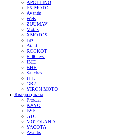
APOLLINO
FX MOTO
Avantis
Wels
ZUUMAV
Motax
XMOTOS
Brz
Ataki
ROCKOT
FullCrew
JMC
BHR
Sanchez
JHL
GR2
YIRON MOTO
Квадроциклы
Progasi
KAYO
BSE
GTO
MOTOLAND
YACOTA
Avantis