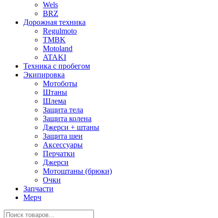
Wels
BRZ
Дорожная техника
Regulmoto
TMBK
Motoland
ATAKI
Техника с пробегом
Экипировка
Мотоботы
Штаны
Шлема
Защита тела
Защита колена
Джерси + штаны
Защита шеи
Аксессуары
Перчатки
Джерси
Мотоштаны (брюки)
Очки
Запчасти
Мерч
Поиск