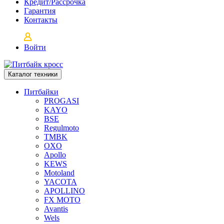
Кредит/Рассрочка
Гарантия
Контакты
Войти
Каталог техники
Питбайки
PROGASI
KAYO
BSE
Regulmoto
TMBK
OXO
Apollo
KEWS
Motoland
YACOTA
APOLLINO
FX MOTO
Avantis
Wels