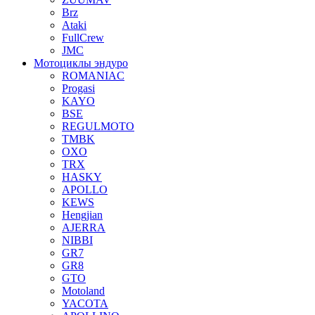
Brz
Ataki
FullCrew
JMC
Мотоциклы эндуро
ROMANIAC
Progasi
KAYO
BSE
REGULMOTO
TMBK
OXO
TRX
HASKY
APOLLO
KEWS
Hengjian
AJERRA
NIBBI
GR7
GR8
GTO
Motoland
YACOTA