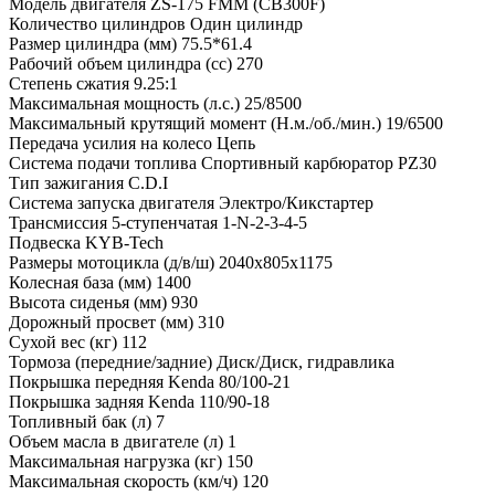
Модель двигателя ZS-175 FMM (CB300F)
Количество цилиндров Один цилиндр
Размер цилиндра (мм) 75.5*61.4
Рабочий объем цилиндра (cc) 270
Степень сжатия 9.25:1
Максимальная мощность (л.с.) 25/8500
Максимальный крутящий момент (Н.м./об./мин.) 19/6500
Передача усилия на колесо Цепь
Система подачи топлива Спортивный карбюратор PZ30
Тип зажигания C.D.I
Система запуска двигателя Электро/Кикстартер
Трансмиссия 5-ступенчатая 1-N-2-3-4-5
Подвеска KYB-Tech
Размеры мотоцикла (д/в/ш) 2040x805x1175
Колесная база (мм) 1400
Высота сиденья (мм) 930
Дорожный просвет (мм) 310
Сухой вес (кг) 112
Тормоза (передние/задние) Диск/Диск, гидравлика
Покрышка передняя Kenda 80/100-21
Покрышка задняя Kenda 110/90-18
Топливный бак (л) 7
Объем масла в двигателе (л) 1
Максимальная нагрузка (кг) 150
Максимальная скорость (км/ч) 120