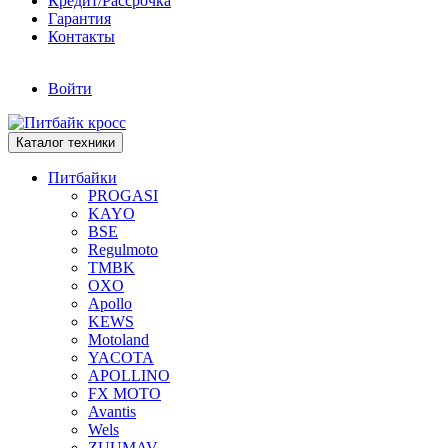
Кредит/Рассрочка
Гарантия
Контакты
Войти
Каталог техники
Питбайки
PROGASI
KAYO
BSE
Regulmoto
TMBK
OXO
Apollo
KEWS
Motoland
YACOTA
APOLLINO
FX MOTO
Avantis
Wels
ZUUMAV