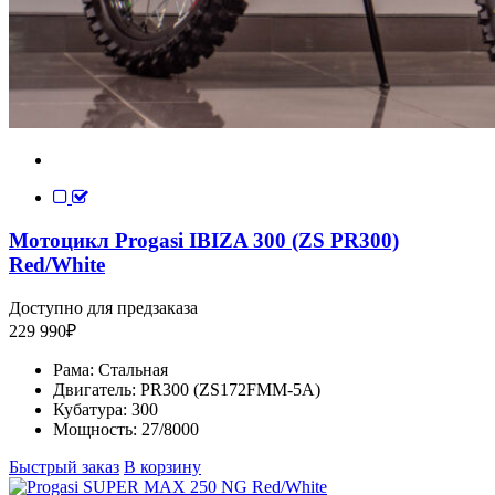
Мотоцикл Progasi IBIZA 300 (ZS PR300)
Red/White
Доступно для предзаказа
229 990
₽
Рама:
Стальная
Двигатель:
PR300 (ZS172FMM-5A)
Кубатура:
300
Мощность:
27/8000
Быстрый заказ
В корзину