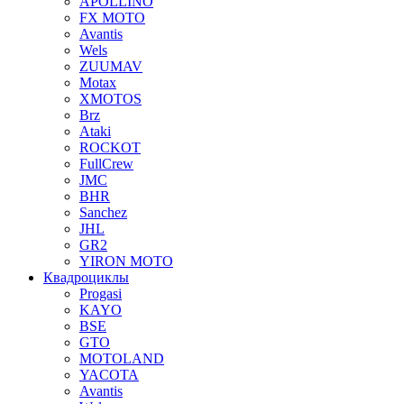
APOLLINO
FX MOTO
Avantis
Wels
ZUUMAV
Motax
XMOTOS
Brz
Ataki
ROCKOT
FullCrew
JMC
BHR
Sanchez
JHL
GR2
YIRON MOTO
Квадроциклы
Progasi
KAYO
BSE
GTO
MOTOLAND
YACOTA
Avantis