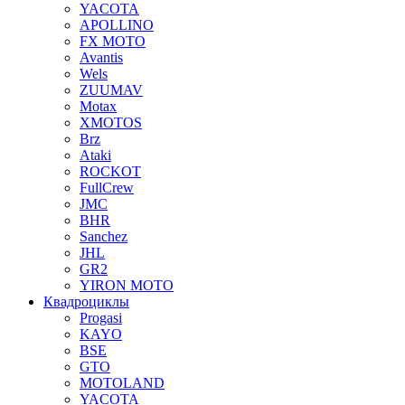
YACOTA
APOLLINO
FX MOTO
Avantis
Wels
ZUUMAV
Motax
XMOTOS
Brz
Ataki
ROCKOT
FullCrew
JMC
BHR
Sanchez
JHL
GR2
YIRON MOTO
Квадроциклы
Progasi
KAYO
BSE
GTO
MOTOLAND
YACOTA