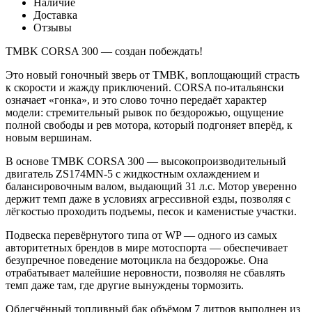
Наличие
Доставка
Отзывы
TMBK CORSA 300 — создан побеждать!
Это новый гоночный зверь от TMBK, воплощающий страсть
к скорости и жажду приключений. CORSA по-итальянски
означает «гонка», и это слово точно передаёт характер
модели: стремительный рывок по бездорожью, ощущение
полной свободы и рев мотора, который подгоняет вперёд, к
новым вершинам.
В основе TMBK CORSA 300 — высокопроизводительный
двигатель ZS174MN-5 с жидкостным охлаждением и
балансировочным валом, выдающий 31 л.с. Мотор уверенно
держит темп даже в условиях агрессивной езды, позволяя с
лёгкостью проходить подъемы, песок и каменистые участки.
Подвеска перевёрнутого типа от WP — одного из самых
авторитетных брендов в мире мотоспорта — обеспечивает
безупречное поведение мотоцикла на бездорожье. Она
отрабатывает малейшие неровности, позволяя не сбавлять
темп даже там, где другие вынуждены тормозить.
Облегчённый топливный бак объёмом 7 литров выполнен из