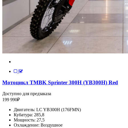
Мотоцикл TMBK Sprinter 300H (YB300H) Red
Доступно для предзаказа
199 990
₽
Двигатель:
LC YB300H (176FMN)
Кубатура:
285,8
Мощность:
27,5
Охлаждение:
Воздушное