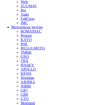
Wels
ZUUMAV
Brz
Ataki
FullCrew
JMC
Мотоциклы эндуро
ROMANIAC
Progasi
KAYO
BSE
REGULMOTO
TMBK
OXO
TRX
HASKY
APOLLO
KEWS
Hengjian
AJERRA
NIBBI
GR7
GR8
GTO
Motoland