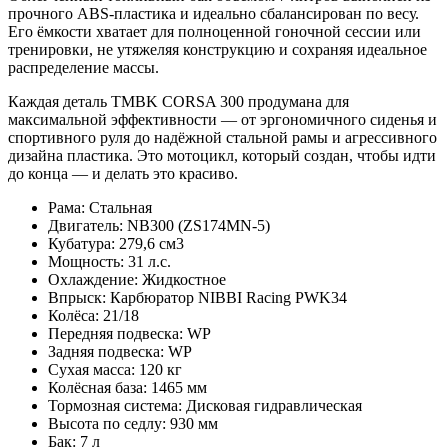
прочного ABS-пластика и идеально сбалансирован по весу.
Его ёмкости хватает для полноценной гоночной сессии или
тренировки, не утяжеляя конструкцию и сохраняя идеальное
распределение массы.
Каждая деталь TMBK CORSA 300 продумана для
максимальной эффективности — от эргономичного сиденья и
спортивного руля до надёжной стальной рамы и агрессивного
дизайна пластика. Это мотоцикл, который создан, чтобы идти
до конца — и делать это красиво.
Рама:
Стальная
Двигатель:
NB300 (ZS174MN-5)
Кубатура:
279,6 см3
Мощность:
31 л.с.
Охлаждение:
Жидкостное
Впрыск:
Карбюратор NIBBI Racing PWK34
Колёса:
21/18
Передняя подвеска:
WP
Задняя подвеска:
WP
Сухая масса:
120 кг
Колёсная база:
1465 мм
Тормозная система:
Дисковая гидравлическая
Высота по седлу:
930 мм
Бак:
7 л