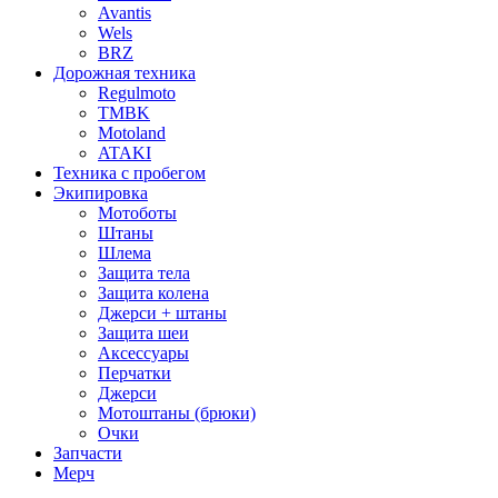
Avantis
Wels
BRZ
Дорожная техника
Regulmoto
TMBK
Motoland
ATAKI
Техника с пробегом
Экипировка
Мотоботы
Штаны
Шлема
Защита тела
Защита колена
Джерси + штаны
Защита шеи
Аксессуары
Перчатки
Джерси
Мотоштаны (брюки)
Очки
Запчасти
Мерч