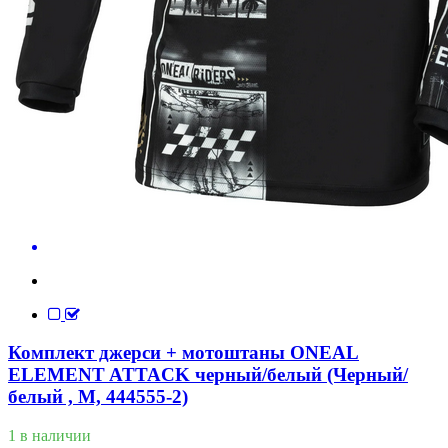
Комплект джерси + мотоштаны ONEAL
ELEMENT ATTACK черный/белый (Черный/
белый , M, 444555-2)
1 в наличии