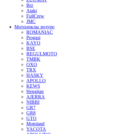
Brz
Ataki
FullCrew
JMC
Мотоциклы эндуро
ROMANIAC
Progasi
KAYO
BSE
REGULMOTO
TMBK
OXO
TRX
HASKY
APOLLO
KEWS
Hengjian
AJERRA
NIBBI
GR7
GR8
GTO
Motoland
YACOTA