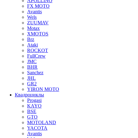
APOLLINO
FX MOTO
Avantis
Wels
ZUUMAV
Motax
XMOTOS
Brz
Ataki
ROCKOT
FullCrew
JMC
BHR
Sanchez
JHL
GR2
YIRON MOTO
Квадроциклы
Progasi
KAYO
BSE
GTO
MOTOLAND
YACOTA
Avantis