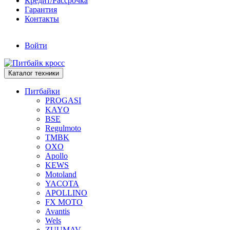
Кредит/Рассрочка
Гарантия
Контакты
Войти
Каталог техники
Питбайки
PROGASI
KAYO
BSE
Regulmoto
TMBK
OXO
Apollo
KEWS
Motoland
YACOTA
APOLLINO
FX MOTO
Avantis
Wels
ZUUMAV