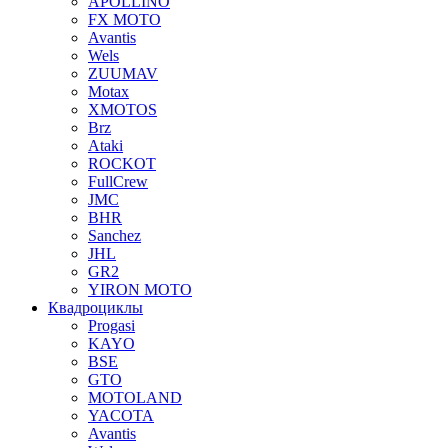
APOLLINO
FX MOTO
Avantis
Wels
ZUUMAV
Motax
XMOTOS
Brz
Ataki
ROCKOT
FullCrew
JMC
BHR
Sanchez
JHL
GR2
YIRON MOTO
Квадроциклы
Progasi
KAYO
BSE
GTO
MOTOLAND
YACOTA
Avantis