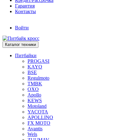
Кредит/Рассрочка
Гарантия
Контакты
Войти
Каталог техники
Питбайки
PROGASI
KAYO
BSE
Regulmoto
TMBK
OXO
Apollo
KEWS
Motoland
YACOTA
APOLLINO
FX MOTO
Avantis
Wels
ZUUMAV