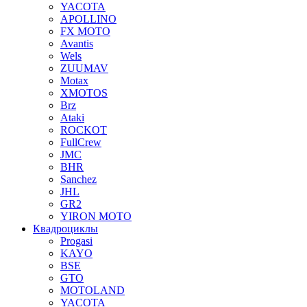
YACOTA
APOLLINO
FX MOTO
Avantis
Wels
ZUUMAV
Motax
XMOTOS
Brz
Ataki
ROCKOT
FullCrew
JMC
BHR
Sanchez
JHL
GR2
YIRON MOTO
Квадроциклы
Progasi
KAYO
BSE
GTO
MOTOLAND
YACOTA