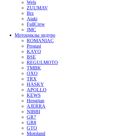
Wels
ZUUMAV
Brz
Ataki
FullCrew
JMC
Мотоциклы эндуро
ROMANIAC
Progasi
KAYO
BSE
REGULMOTO
TMBK
OXO
TRX
HASKY
APOLLO
KEWS
Hengjian
AJERRA
NIBBI
GR7
GR8
GTO
Motoland