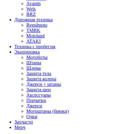
Avantis
Wels
BRZ
Дорожная техника
Regulmoto
TMBK
Motoland
ATAKI
Техника с пробегом
Экипировка
Мотоботы
Штаны
Шлема
Защита тела
Защита колена
Джерси + штаны
Защита шеи
Аксессуары
Перчатки
Джерси
Мотоштаны (брюки)
Очки
Запчасти
Мерч