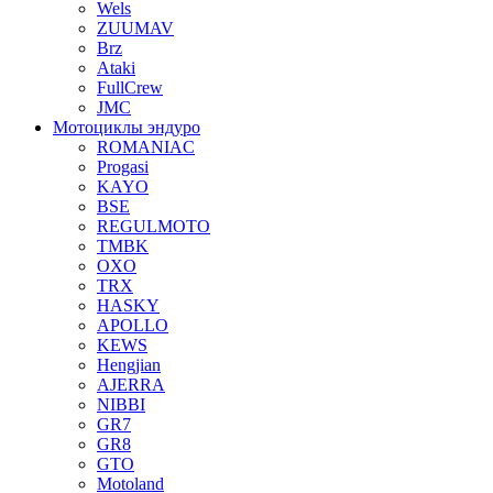
Wels
ZUUMAV
Brz
Ataki
FullCrew
JMC
Мотоциклы эндуро
ROMANIAC
Progasi
KAYO
BSE
REGULMOTO
TMBK
OXO
TRX
HASKY
APOLLO
KEWS
Hengjian
AJERRA
NIBBI
GR7
GR8
GTO
Motoland