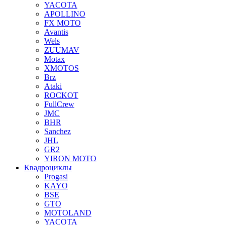
YACOTA
APOLLINO
FX MOTO
Avantis
Wels
ZUUMAV
Motax
XMOTOS
Brz
Ataki
ROCKOT
FullCrew
JMC
BHR
Sanchez
JHL
GR2
YIRON MOTO
Квадроциклы
Progasi
KAYO
BSE
GTO
MOTOLAND
YACOTA