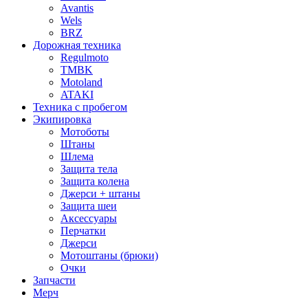
Avantis
Wels
BRZ
Дорожная техника
Regulmoto
TMBK
Motoland
ATAKI
Техника с пробегом
Экипировка
Мотоботы
Штаны
Шлема
Защита тела
Защита колена
Джерси + штаны
Защита шеи
Аксессуары
Перчатки
Джерси
Мотоштаны (брюки)
Очки
Запчасти
Мерч