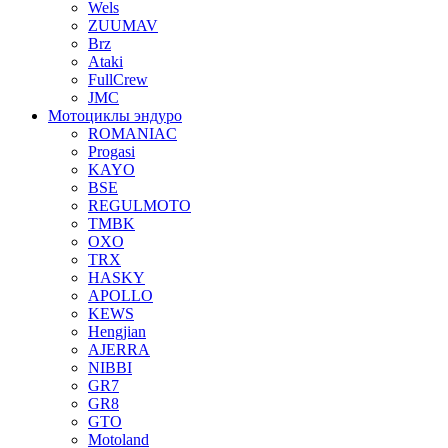
Wels
ZUUMAV
Brz
Ataki
FullCrew
JMC
Мотоциклы эндуро
ROMANIAC
Progasi
KAYO
BSE
REGULMOTO
TMBK
OXO
TRX
HASKY
APOLLO
KEWS
Hengjian
AJERRA
NIBBI
GR7
GR8
GTO
Motoland