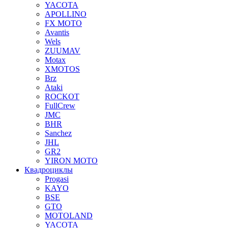
YACOTA
APOLLINO
FX MOTO
Avantis
Wels
ZUUMAV
Motax
XMOTOS
Brz
Ataki
ROCKOT
FullCrew
JMC
BHR
Sanchez
JHL
GR2
YIRON MOTO
Квадроциклы
Progasi
KAYO
BSE
GTO
MOTOLAND
YACOTA