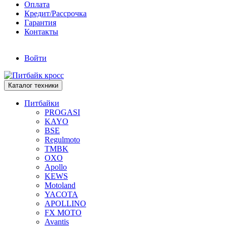
Оплата
Кредит/Рассрочка
Гарантия
Контакты
Войти
Каталог техники
Питбайки
PROGASI
KAYO
BSE
Regulmoto
TMBK
OXO
Apollo
KEWS
Motoland
YACOTA
APOLLINO
FX MOTO
Avantis