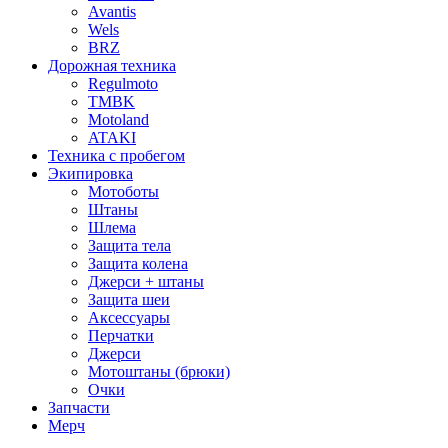
Avantis
Wels
BRZ
Дорожная техника
Regulmoto
TMBK
Motoland
ATAKI
Техника с пробегом
Экипировка
Мотоботы
Штаны
Шлема
Защита тела
Защита колена
Джерси + штаны
Защита шеи
Аксессуары
Перчатки
Джерси
Мотоштаны (брюки)
Очки
Запчасти
Мерч