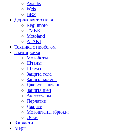
Avantis
Wels
BRZ
Дорожная техника
Regulmoto
TMBK
Motoland
ATAKI
Техника с пробегом
Экипировка
Мотоботы
Штаны
Шлема
Защита тела
Защита колена
Джерси + штаны
Защита шеи
Аксессуары
Перчатки
Джерси
Мотоштаны (брюки)
Очки
Запчасти
Мерч