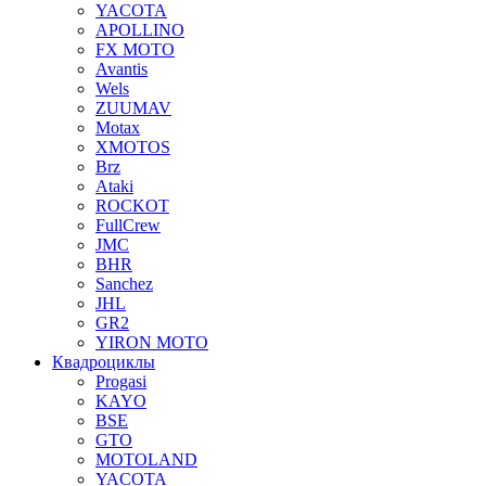
YACOTA
APOLLINO
FX MOTO
Avantis
Wels
ZUUMAV
Motax
XMOTOS
Brz
Ataki
ROCKOT
FullCrew
JMC
BHR
Sanchez
JHL
GR2
YIRON MOTO
Квадроциклы
Progasi
KAYO
BSE
GTO
MOTOLAND
YACOTA