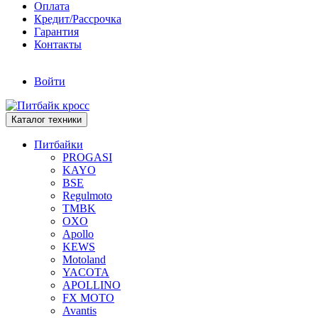
Оплата
Кредит/Рассрочка
Гарантия
Контакты
Войти
Каталог техники
Питбайки
PROGASI
KAYO
BSE
Regulmoto
TMBK
OXO
Apollo
KEWS
Motoland
YACOTA
APOLLINO
FX MOTO
Avantis