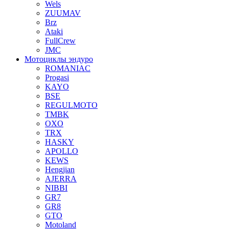
Wels
ZUUMAV
Brz
Ataki
FullCrew
JMC
Мотоциклы эндуро
ROMANIAC
Progasi
KAYO
BSE
REGULMOTO
TMBK
OXO
TRX
HASKY
APOLLO
KEWS
Hengjian
AJERRA
NIBBI
GR7
GR8
GTO
Motoland