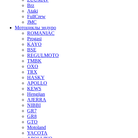
Brz
Ataki
FullCrew
JMC
Мотоциклы эндуро
ROMANIAC
Progasi
KAYO
BSE
REGULMOTO
TMBK
OXO
TRX
HASKY
APOLLO
KEWS
Hengjian
AJERRA
NIBBI
GR7
GR8
GTO
Motoland
YACOTA