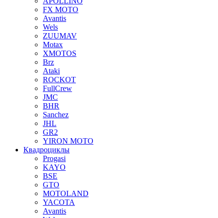
APOLLINO
FX MOTO
Avantis
Wels
ZUUMAV
Motax
XMOTOS
Brz
Ataki
ROCKOT
FullCrew
JMC
BHR
Sanchez
JHL
GR2
YIRON MOTO
Квадроциклы
Progasi
KAYO
BSE
GTO
MOTOLAND
YACOTA
Avantis