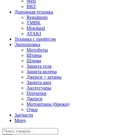
Wels
BRZ
Дорожная техника
Regulmoto
TMBK
Motoland
ATAKI
Техника с пробегом
Экипировка
Мотоботы
Штаны
Шлема
Защита тела
Защита колена
Джерси + штаны
Защита шеи
Аксессуары
Перчатки
Джерси
Мотоштаны (брюки)
Очки
Запчасти
Мерч
Поиск