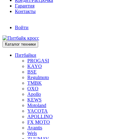
Кредит/Рассрочка
Гарантия
Контакты
Войти
Каталог техники
Питбайки
PROGASI
KAYO
BSE
Regulmoto
TMBK
OXO
Apollo
KEWS
Motoland
YACOTA
APOLLINO
FX MOTO
Avantis
Wels
ZUUMAV