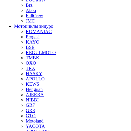
Brz
Ataki
FullCrew
JMC
Мотоциклы эндуро
ROMANIAC
Progasi
KAYO
BSE
REGULMOTO
TMBK
OXO
TRX
HASKY
APOLLO
KEWS
Hengjian
AJERRA
NIBBI
GR7
GR8
GTO
Motoland
YACOTA