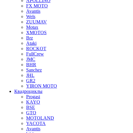
APOLLINO
FX MOTO
Avantis
Wels
ZUUMAV
Motax
XMOTOS
Brz
Ataki
ROCKOT
FullCrew
JMC
BHR
Sanchez
JHL
GR2
YIRON MOTO
Квадроциклы
Progasi
KAYO
BSE
GTO
MOTOLAND
YACOTA
Avantis