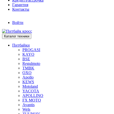
Кредит/Рассрочка
Гарантия
Контакты
Войти
Каталог техники
Питбайки
PROGASI
KAYO
BSE
Regulmoto
TMBK
OXO
Apollo
KEWS
Motoland
YACOTA
APOLLINO
FX MOTO
Avantis
Wels
ZUUMAV