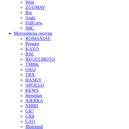
Wels
ZUUMAV
Brz
Ataki
FullCrew
JMC
Мотоциклы эндуро
ROMANIAC
Progasi
KAYO
BSE
REGULMOTO
TMBK
OXO
TRX
HASKY
APOLLO
KEWS
Hengjian
AJERRA
NIBBI
GR7
GR8
GTO
Motoland