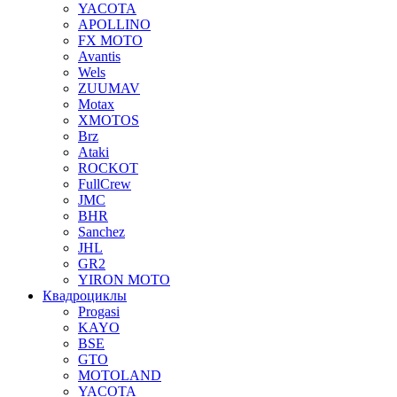
YACOTA
APOLLINO
FX MOTO
Avantis
Wels
ZUUMAV
Motax
XMOTOS
Brz
Ataki
ROCKOT
FullCrew
JMC
BHR
Sanchez
JHL
GR2
YIRON MOTO
Квадроциклы
Progasi
KAYO
BSE
GTO
MOTOLAND
YACOTA