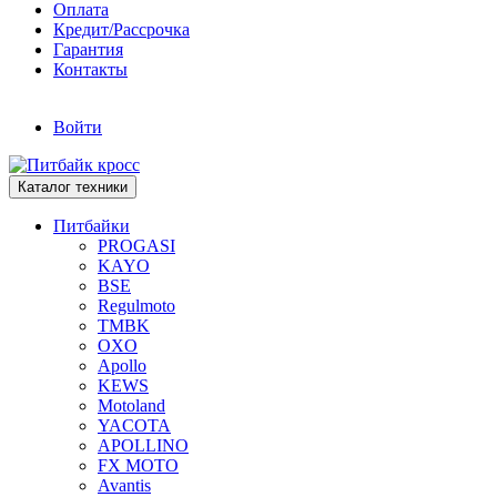
Оплата
Кредит/Рассрочка
Гарантия
Контакты
Войти
Каталог техники
Питбайки
PROGASI
KAYO
BSE
Regulmoto
TMBK
OXO
Apollo
KEWS
Motoland
YACOTA
APOLLINO
FX MOTO
Avantis