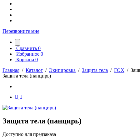
Перезвоните мне
Сравнить
0
Избранное
0
Корзина
0
Главная
/
Каталог
/
Экипировка
/
Защита тела
/
FOX
/
Защи
Защита тела (панцирь)
Защита тела (панцирь)
Доступно для предзаказа