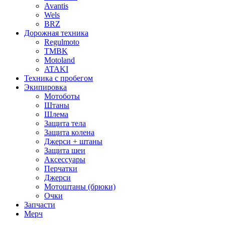
Avantis
Wels
BRZ
Дорожная техника
Regulmoto
TMBK
Motoland
ATAKI
Техника с пробегом
Экипировка
Мотоботы
Штаны
Шлема
Защита тела
Защита колена
Джерси + штаны
Защита шеи
Аксессуары
Перчатки
Джерси
Мотоштаны (брюки)
Очки
Запчасти
Мерч