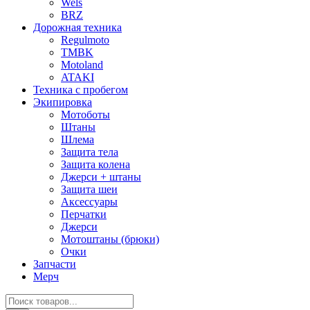
Wels
BRZ
Дорожная техника
Regulmoto
TMBK
Motoland
ATAKI
Техника с пробегом
Экипировка
Мотоботы
Штаны
Шлема
Защита тела
Защита колена
Джерси + штаны
Защита шеи
Аксессуары
Перчатки
Джерси
Мотоштаны (брюки)
Очки
Запчасти
Мерч
Поиск