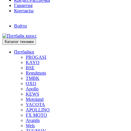
Кредит/Рассрочка
Гарантия
Контакты
Войти
Каталог техники
Питбайки
PROGASI
KAYO
BSE
Regulmoto
TMBK
OXO
Apollo
KEWS
Motoland
YACOTA
APOLLINO
FX MOTO
Avantis
Wels
ZUUMAV