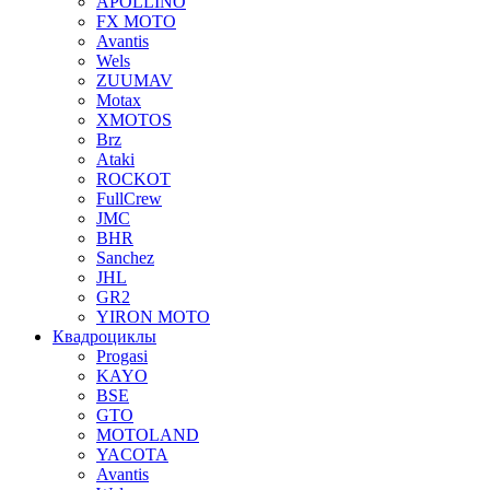
APOLLINO
FX MOTO
Avantis
Wels
ZUUMAV
Motax
XMOTOS
Brz
Ataki
ROCKOT
FullCrew
JMC
BHR
Sanchez
JHL
GR2
YIRON MOTO
Квадроциклы
Progasi
KAYO
BSE
GTO
MOTOLAND
YACOTA
Avantis