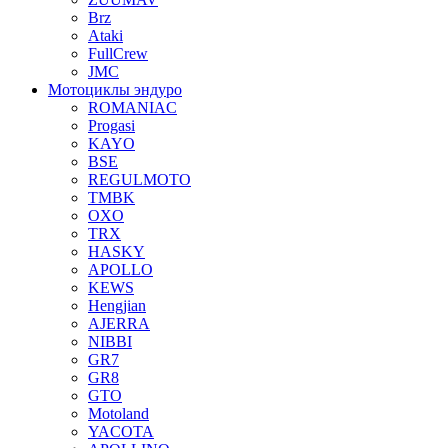
Brz
Ataki
FullCrew
JMC
Мотоциклы эндуро
ROMANIAC
Progasi
KAYO
BSE
REGULMOTO
TMBK
OXO
TRX
HASKY
APOLLO
KEWS
Hengjian
AJERRA
NIBBI
GR7
GR8
GTO
Motoland
YACOTA