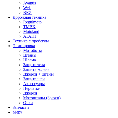
Avantis
Wels
BRZ
Дорожная техника
Regulmoto
TMBK
Motoland
ATAKI
Техника с пробегом
Экипировка
Мотоботы
Штаны
Шлема
Защита тела
Защита колена
Джерси + штаны
Защита шеи
Аксессуары
Перчатки
Джерси
Мотоштаны (брюки)
Очки
Запчасти
Мерч