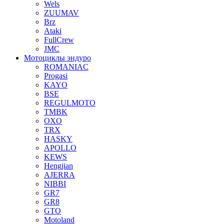
Wels
ZUUMAV
Brz
Ataki
FullCrew
JMC
Мотоциклы эндуро
ROMANIAC
Progasi
KAYO
BSE
REGULMOTO
TMBK
OXO
TRX
HASKY
APOLLO
KEWS
Hengjian
AJERRA
NIBBI
GR7
GR8
GTO
Motoland