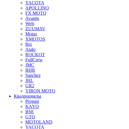
YACOTA
APOLLINO
FX MOTO
Avantis
Wels
ZUUMAV
Motax
XMOTOS
Brz
Ataki
ROCKOT
FullCrew
JMC
BHR
Sanchez
JHL
GR2
YIRON MOTO
Квадроциклы
Progasi
KAYO
BSE
GTO
MOTOLAND
YACOTA