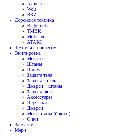
Avantis
Wels
BRZ
Дорожная техника
Regulmoto
TMBK
Motoland
ATAKI
Техника с пробегом
Экипировка
Мотоботы
Штаны
Шлема
Защита тела
Защита колена
Джерси + штаны
Защита шеи
Аксессуары
Перчатки
Джерси
Мотоштаны (брюки)
Очки
Запчасти
Мерч