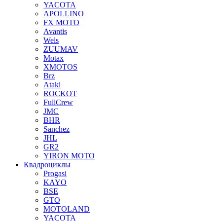
YACOTA
APOLLINO
FX MOTO
Avantis
Wels
ZUUMAV
Motax
XMOTOS
Brz
Ataki
ROCKOT
FullCrew
JMC
BHR
Sanchez
JHL
GR2
YIRON MOTO
Квадроциклы
Progasi
KAYO
BSE
GTO
MOTOLAND
YACOTA