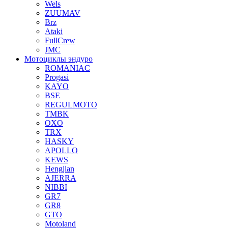
Wels
ZUUMAV
Brz
Ataki
FullCrew
JMC
Мотоциклы эндуро
ROMANIAC
Progasi
KAYO
BSE
REGULMOTO
TMBK
OXO
TRX
HASKY
APOLLO
KEWS
Hengjian
AJERRA
NIBBI
GR7
GR8
GTO
Motoland