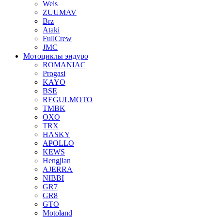
Wels
ZUUMAV
Brz
Ataki
FullCrew
JMC
Мотоциклы эндуро
ROMANIAC
Progasi
KAYO
BSE
REGULMOTO
TMBK
OXO
TRX
HASKY
APOLLO
KEWS
Hengjian
AJERRA
NIBBI
GR7
GR8
GTO
Motoland