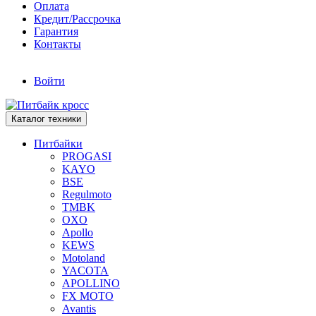
Оплата
Кредит/Рассрочка
Гарантия
Контакты
Войти
Каталог техники
Питбайки
PROGASI
KAYO
BSE
Regulmoto
TMBK
OXO
Apollo
KEWS
Motoland
YACOTA
APOLLINO
FX MOTO
Avantis