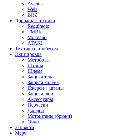
Avantis
Wels
BRZ
Дорожная техника
Regulmoto
TMBK
Motoland
ATAKI
Техника с пробегом
Экипировка
Мотоботы
Штаны
Шлема
Защита тела
Защита колена
Джерси + штаны
Защита шеи
Аксессуары
Перчатки
Джерси
Мотоштаны (брюки)
Очки
Запчасти
Мерч