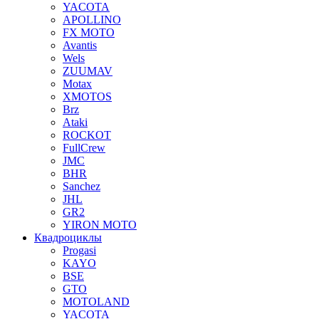
YACOTA
APOLLINO
FX MOTO
Avantis
Wels
ZUUMAV
Motax
XMOTOS
Brz
Ataki
ROCKOT
FullCrew
JMC
BHR
Sanchez
JHL
GR2
YIRON MOTO
Квадроциклы
Progasi
KAYO
BSE
GTO
MOTOLAND
YACOTA