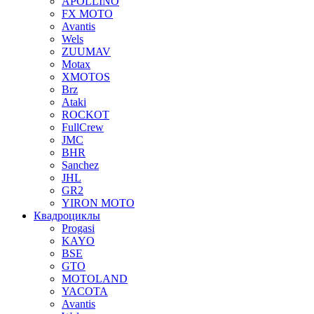
APOLLINO
FX MOTO
Avantis
Wels
ZUUMAV
Motax
XMOTOS
Brz
Ataki
ROCKOT
FullCrew
JMC
BHR
Sanchez
JHL
GR2
YIRON MOTO
Квадроциклы
Progasi
KAYO
BSE
GTO
MOTOLAND
YACOTA
Avantis