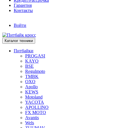
Кредит/Рассрочка
Гарантия
Контакты
Войти
Каталог техники
Питбайки
PROGASI
KAYO
BSE
Regulmoto
TMBK
OXO
Apollo
KEWS
Motoland
YACOTA
APOLLINO
FX MOTO
Avantis
Wels
ZUUMAV