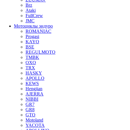
Brz
Ataki
FullCrew
JMC
Мотоциклы эндуро
ROMANIAC
Progasi
KAYO
BSE
REGULMOTO
TMBK
OXO
TRX
HASKY
APOLLO
KEWS
Hengjian
AJERRA
NIBBI
GR7
GR8
GTO
Motoland
YACOTA