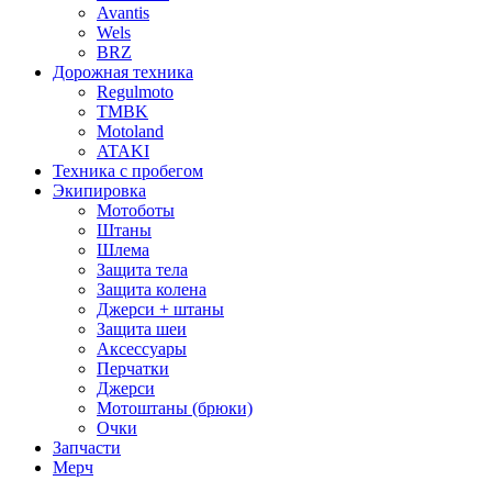
Avantis
Wels
BRZ
Дорожная техника
Regulmoto
TMBK
Motoland
ATAKI
Техника с пробегом
Экипировка
Мотоботы
Штаны
Шлема
Защита тела
Защита колена
Джерси + штаны
Защита шеи
Аксессуары
Перчатки
Джерси
Мотоштаны (брюки)
Очки
Запчасти
Мерч