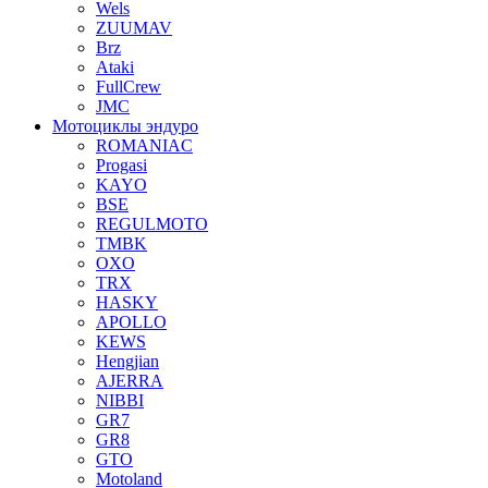
Wels
ZUUMAV
Brz
Ataki
FullCrew
JMC
Мотоциклы эндуро
ROMANIAC
Progasi
KAYO
BSE
REGULMOTO
TMBK
OXO
TRX
HASKY
APOLLO
KEWS
Hengjian
AJERRA
NIBBI
GR7
GR8
GTO
Motoland