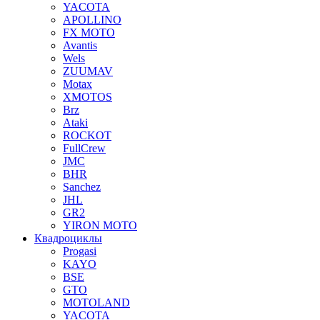
YACOTA
APOLLINO
FX MOTO
Avantis
Wels
ZUUMAV
Motax
XMOTOS
Brz
Ataki
ROCKOT
FullCrew
JMC
BHR
Sanchez
JHL
GR2
YIRON MOTO
Квадроциклы
Progasi
KAYO
BSE
GTO
MOTOLAND
YACOTA