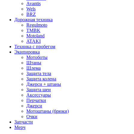
Avantis
Wels
BRZ
Дорожная техника
Regulmoto
TMBK
Motoland
ATAKI
Техника с пробегом
Экипировка
Мотоботы
Штаны
Шлема
Защита тела
Защита колена
Джерси + штаны
Защита шеи
Аксессуары
Перчатки
Джерси
Мотоштаны (брюки)
Очки
Запчасти
Мерч