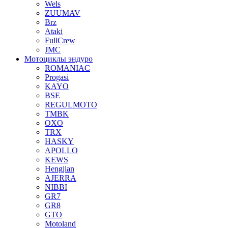
Wels
ZUUMAV
Brz
Ataki
FullCrew
JMC
Мотоциклы эндуро
ROMANIAC
Progasi
KAYO
BSE
REGULMOTO
TMBK
OXO
TRX
HASKY
APOLLO
KEWS
Hengjian
AJERRA
NIBBI
GR7
GR8
GTO
Motoland