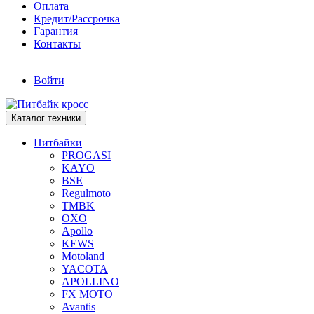
Оплата
Кредит/Рассрочка
Гарантия
Контакты
Войти
Каталог техники
Питбайки
PROGASI
KAYO
BSE
Regulmoto
TMBK
OXO
Apollo
KEWS
Motoland
YACOTA
APOLLINO
FX MOTO
Avantis