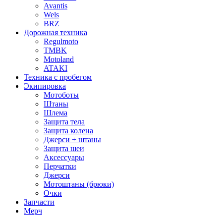
Avantis
Wels
BRZ
Дорожная техника
Regulmoto
TMBK
Motoland
ATAKI
Техника с пробегом
Экипировка
Мотоботы
Штаны
Шлема
Защита тела
Защита колена
Джерси + штаны
Защита шеи
Аксессуары
Перчатки
Джерси
Мотоштаны (брюки)
Очки
Запчасти
Мерч