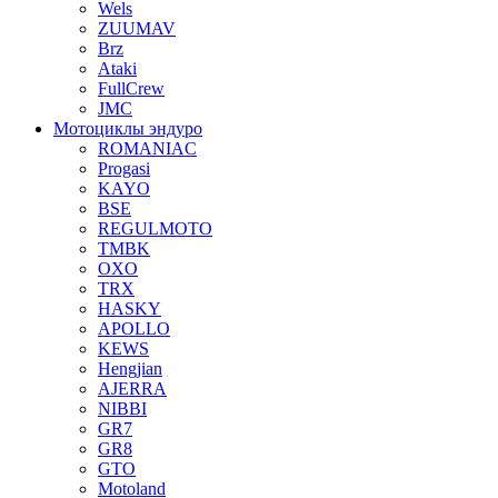
Wels
ZUUMAV
Brz
Ataki
FullCrew
JMC
Мотоциклы эндуро
ROMANIAC
Progasi
KAYO
BSE
REGULMOTO
TMBK
OXO
TRX
HASKY
APOLLO
KEWS
Hengjian
AJERRA
NIBBI
GR7
GR8
GTO
Motoland