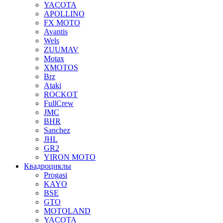
YACOTA
APOLLINO
FX MOTO
Avantis
Wels
ZUUMAV
Motax
XMOTOS
Brz
Ataki
ROCKOT
FullCrew
JMC
BHR
Sanchez
JHL
GR2
YIRON MOTO
Квадроциклы
Progasi
KAYO
BSE
GTO
MOTOLAND
YACOTA