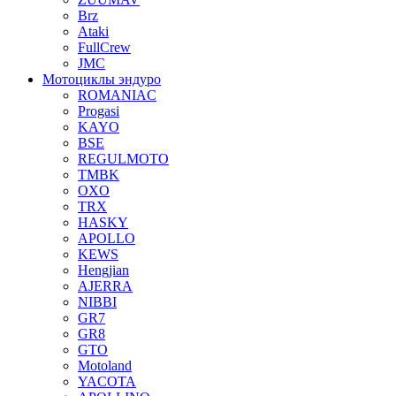
Brz
Ataki
FullCrew
JMC
Мотоциклы эндуро
ROMANIAC
Progasi
KAYO
BSE
REGULMOTO
TMBK
OXO
TRX
HASKY
APOLLO
KEWS
Hengjian
AJERRA
NIBBI
GR7
GR8
GTO
Motoland
YACOTA