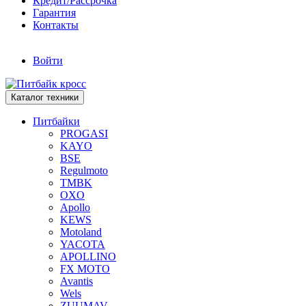
Кредит/Рассрочка
Гарантия
Контакты
Войти
Каталог техники
Питбайки
PROGASI
KAYO
BSE
Regulmoto
TMBK
OXO
Apollo
KEWS
Motoland
YACOTA
APOLLINO
FX MOTO
Avantis
Wels
ZUUMAV