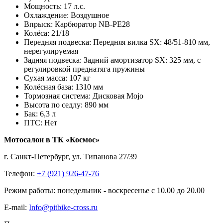
Мощность:
17 л.c.
Охлаждение:
Воздушное
Впрыск:
Карбюратор NB-PE28
Колёса:
21/18
Передняя подвеска:
Передняя вилка SX: 48/51-810 мм,
нерегулируемая
Задняя подвеска:
Задний амортизатор SX: 325 мм, с
регулировкой преднатяга пружины
Сухая масса:
107 кг
Колёсная база:
1310 мм
Тормозная система:
Дисковая Mojo
Высота по седлу:
890 мм
Бак:
6,3 л
ПТС:
Нет
Мотосалон в ТК «Космос»
г. Санкт-Петербург, ул. Типанова 27/39
Телефон:
+7 (921) 926-47-76
Режим работы: понедельник - воскресенье с 10.00 до 20.00
E-mail:
Info@pitbike-cross.ru