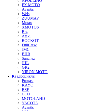
APOLLINO
FX MOTO
Avantis
Wels
ZUUMAV
Motax
XMOTOS
Brz
Ataki
ROCKOT
FullCrew
JMC
BHR
Sanchez
JHL
GR2
YIRON MOTO
Квадроциклы
Progasi
KAYO
BSE
GTO
MOTOLAND
YACOTA
Avantis