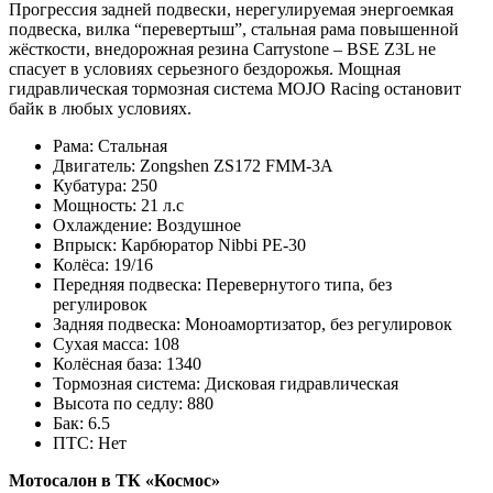
Прогрессия задней подвески, нерегулируемая энергоемкая
подвеска, вилка “перевертыш”, стальная рама повышенной
жёсткости, внедорожная резина Carrystone – BSE Z3L не
спасует в условиях серьезного бездорожья. Мощная
гидравлическая тормозная система MOJO Racing остановит
байк в любых условиях.
Рама:
Стальная
Двигатель:
Zongshen ZS172 FMM-3A
Кубатура:
250
Мощность:
21 л.с
Охлаждение:
Воздушное
Впрыск:
Карбюратор Nibbi PE-30
Колёса:
19/16
Передняя подвеска:
Перевернутого типа, без
регулировок
Задняя подвеска:
Моноамортизатор, без регулировок
Сухая масса:
108
Колёсная база:
1340
Тормозная система:
Дисковая гидравлическая
Высота по седлу:
880
Бак:
6.5
ПТС:
Нет
Мотосалон в ТК «Космос»