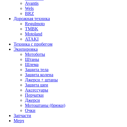
Avantis
Wels
BRZ
Дорожная техника
Regulmoto
TMBK
Motoland
ATAKI
Техника с пробегом
Экипировка
Мотоботы
Штаны
Шлема
Защита тела
Защита колена
Джерси + штаны
Защита шеи
Аксессуары
Перчатки
Джерси
Мотоштаны (брюки)
Очки
Запчасти
Мерч