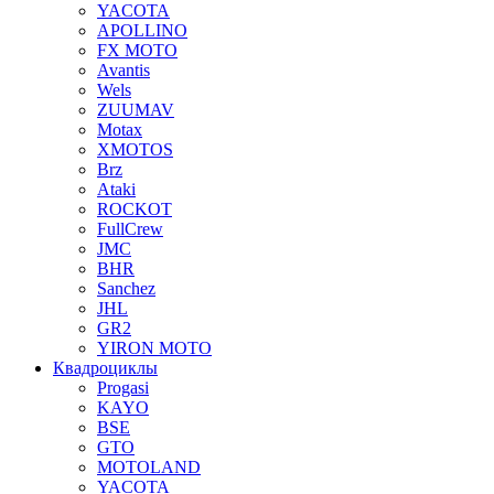
YACOTA
APOLLINO
FX MOTO
Avantis
Wels
ZUUMAV
Motax
XMOTOS
Brz
Ataki
ROCKOT
FullCrew
JMC
BHR
Sanchez
JHL
GR2
YIRON MOTO
Квадроциклы
Progasi
KAYO
BSE
GTO
MOTOLAND
YACOTA