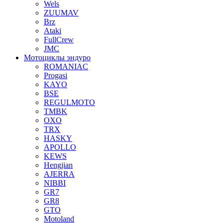
Wels
ZUUMAV
Brz
Ataki
FullCrew
JMC
Мотоциклы эндуро
ROMANIAC
Progasi
KAYO
BSE
REGULMOTO
TMBK
OXO
TRX
HASKY
APOLLO
KEWS
Hengjian
AJERRA
NIBBI
GR7
GR8
GTO
Motoland