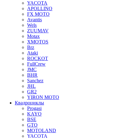
YACOTA
APOLLINO
FX MOTO
Avantis
Wels
ZUUMAV
Motax
XMOTOS
Brz
Ataki
ROCKOT
FullCrew
JMC
BHR
Sanchez
JHL
GR2
YIRON MOTO
Квадроциклы
Progasi
KAYO
BSE
GTO
MOTOLAND
YACOTA