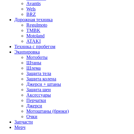
Avantis
Wels
BRZ
Дорожная техника
Regulmoto
TMBK
Motoland
ATAKI
Техника с пробегом
Экипировка
Мотоботы
Штаны
Шлема
Защита тела
Защита колена
Джерси + штаны
Защита шеи
Аксессуары
Перчатки
Джерси
Мотоштаны (брюки)
Очки
Запчасти
Мерч