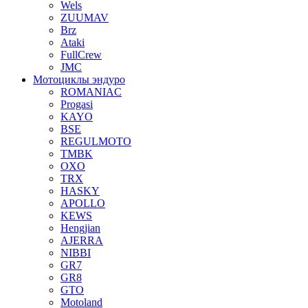
Wels
ZUUMAV
Brz
Ataki
FullCrew
JMC
Мотоциклы эндуро
ROMANIAC
Progasi
KAYO
BSE
REGULMOTO
TMBK
OXO
TRX
HASKY
APOLLO
KEWS
Hengjian
AJERRA
NIBBI
GR7
GR8
GTO
Motoland