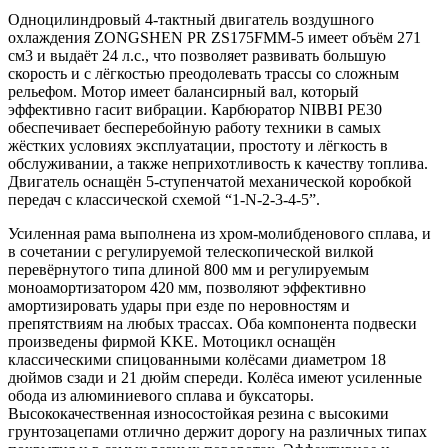
Одноцилиндровый 4-тактный двигатель воздушного
охлаждения ZONGSHEN PR ZS175FMM-5 имеет объём 271
см3 и выдаёт 24 л.с., что позволяет развивать большую
скорость и с лёгкостью преодолевать трассы со сложным
рельефом. Мотор имеет балансирный вал, который
эффективно гасит вибрации. Карбюратор NIBBI PE30
обеспечивает бесперебойную работу техники в самых
жёстких условиях эксплуатации, простоту и лёгкость в
обслуживании, а также неприхотливость к качеству топлива.
Двигатель оснащён 5-ступенчатой механической коробкой
передач с классической схемой “1-N-2-3-4-5”.
Усиленная рама выполнена из хром-молибденового сплава, и
в сочетании с регулируемой телескопической вилкой
перевёрнутого типа длиной 800 мм и регулируемым
моноамортизатором 420 мм, позволяют эффективно
амортизировать удары при езде по неровностям и
препятствиям на любых трассах. Оба компонента подвески
произведены фирмой KKE. Мотоцикл оснащён
классическими спицованными колёсами диаметром 18
дюймов сзади и 21 дюйм спереди. Колёса имеют усиленные
обода из алюминиевого сплава и буксаторы.
Высококачественная износостойкая резина с высокими
грунтозацепами отлично держит дорогу на различных типах