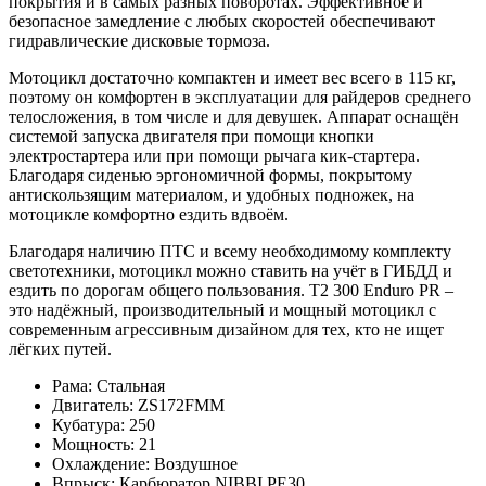
покрытия и в самых разных поворотах. Эффективное и
безопасное замедление с любых скоростей обеспечивают
гидравлические дисковые тормоза.
Мотоцикл достаточно компактен и имеет вес всего в 115 кг,
поэтому он комфортен в эксплуатации для райдеров среднего
телосложения, в том числе и для девушек. Аппарат оснащён
системой запуска двигателя при помощи кнопки
электростартера или при помощи рычага кик-стартера.
Благодаря сиденью эргономичной формы, покрытому
антискользящим материалом, и удобных подножек, на
мотоцикле комфортно ездить вдвоём.
Благодаря наличию ПТС и всему необходимому комплекту
светотехники, мотоцикл можно ставить на учёт в ГИБДД и
ездить по дорогам общего пользования. T2 300 Enduro PR –
это надёжный, производительный и мощный мотоцикл с
современным агрессивным дизайном для тех, кто не ищет
лёгких путей.
Рама:
Стальная
Двигатель:
ZS172FMM
Кубатура:
250
Мощность:
21
Охлаждение:
Воздушное
Впрыск:
Карбюратор NIBBI PE30