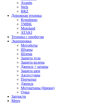
Avantis
Wels
BRZ
Дорожная техника
Regulmoto
TMBK
Motoland
ATAKI
Техника с пробегом
Экипировка
Мотоботы
Штаны
Шлема
Защита тела
Защита колена
Джерси + штаны
Защита шеи
Аксессуары
Перчатки
Джерси
Мотоштаны (брюки)
Очки
Запчасти
Мерч