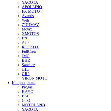
YACOTA
APOLLINO
FX MOTO
Avantis
Wels
ZUUMAV
Motax
XMOTOS
Brz
Ataki
ROCKOT
FullCrew
JMC
BHR
Sanchez
JHL
GR2
YIRON MOTO
Квадроциклы
Progasi
KAYO
BSE
GTO
MOTOLAND
YACOTA