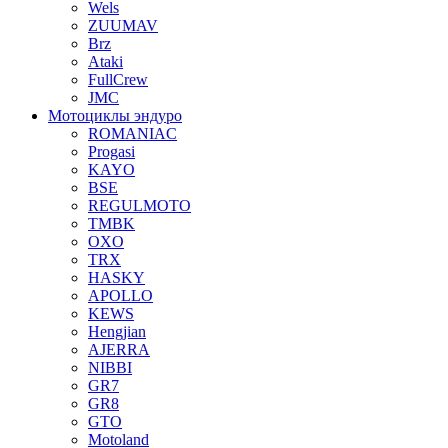
Wels
ZUUMAV
Brz
Ataki
FullCrew
JMC
Мотоциклы эндуро
ROMANIAC
Progasi
KAYO
BSE
REGULMOTO
TMBK
OXO
TRX
HASKY
APOLLO
KEWS
Hengjian
AJERRA
NIBBI
GR7
GR8
GTO
Motoland