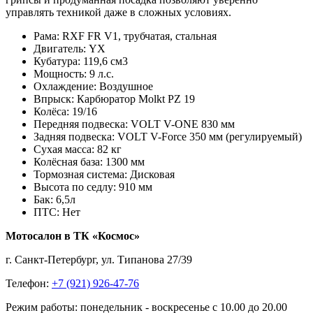
управлять техникой даже в сложных условиях.
Рама:
RXF FR V1, трубчатая, стальная
Двигатель:
YX
Кубатура:
119,6 см3
Мощность:
9 л.с.
Охлаждение:
Воздушное
Впрыск:
Карбюратор Molkt PZ 19
Колёса:
19/16
Передняя подвеска:
VOLT V-ONE 830 мм
Задняя подвеска:
VOLT V-Force 350 мм (регулируемый)
Сухая масса:
82 кг
Колёсная база:
1300 мм
Тормозная система:
Дисковая
Высота по седлу:
910 мм
Бак:
6,5л
ПТС:
Нет
Мотосалон в ТК «Космос»
г. Санкт-Петербург, ул. Типанова 27/39
Телефон:
+7 (921) 926-47-76
Режим работы: понедельник - воскресенье с 10.00 до 20.00