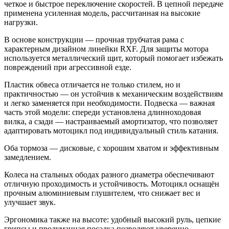
четкое и быстрое переключение скоростей. В цепной передаче
применена усиленная модель, рассчитанная на высокие
нагрузки.
В основе конструкции — прочная трубчатая рама с
характерным дизайном линейки RXF. Для защиты мотора
используется металлический щит, который помогает избежать
повреждений при агрессивной езде.
Пластик обвеса отличается не только стилем, но и
практичностью — он устойчив к механическим воздействиям
и легко заменяется при необходимости. Подвеска — важная
часть этой модели: спереди установлена длинноходовая
вилка, а сзади — настраиваемый амортизатор, что позволяет
адаптировать мотоцикл под индивидуальный стиль катания.
Оба тормоза — дисковые, с хорошим хватом и эффективным
замедлением.
Колеса на стальных ободах разного диаметра обеспечивают
отличную проходимость и устойчивость. Мотоцикл оснащён
прочным алюминиевым глушителем, что снижает вес и
улучшает звук.
Эргономика также на высоте: удобный высокий руль, цепкие
грипсы и продуманная посадка позволяют уверенно