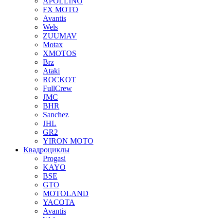
APOLLINO
FX MOTO
Avantis
Wels
ZUUMAV
Motax
XMOTOS
Brz
Ataki
ROCKOT
FullCrew
JMC
BHR
Sanchez
JHL
GR2
YIRON MOTO
Квадроциклы
Progasi
KAYO
BSE
GTO
MOTOLAND
YACOTA
Avantis