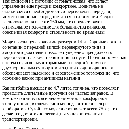
Трансмиссия на питбайке автоматическая, что делает
управление еще проще и комфортнее. Водитель не
сталкивается с необходимостью переключать передачи, а
может полностью сосредоточиться на движении. Седло
расположено на высоте 760 мм, что предоставляет
оптимальное положение для большинства райдеров,
обеспечивая комфорт и стабильность во время езды.
Модель оснащена колесами размером 14 и 12 дюймов, что в
сочетании с передней вилкой перевернутого типа и
амортизатором сзади позволяет уверенно преодолевать
неровности и легкие препятствия на пути. Прочная тормозная
система с дисковыми тормозами, передний тормоз с
двухпоршневым суппортом и задний с однопоршневым,
обеспечивают надежное и своевременное торможение, что
особенно важно при активном катании.
Бак питбайка вмещает до 4,7 литра топлива, что позволяет
проводить длительные прогулки без частых заправок. В
комплектации есть все необходимое для комфортной
эксплуатации, включая систему подачи топлива через
карбюратор. Сухой вес модели составляет всего 75 кг, что
делает ее достаточно легкой для маневрирования и
транспортировки.
Рама:
Стальная