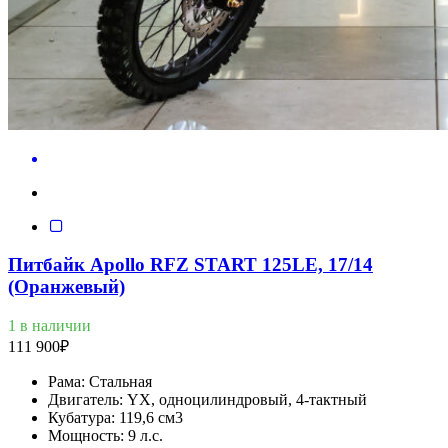
Питбайк Apollo RFZ START 125LE, 17/14
(Оранжевый)
1 в наличии
111 900
₽
Рама:
Стальная
Двигатель:
YX, одноцилиндровый, 4-тактный
Кубатура:
119,6 см3
Мощность:
9 л.с.