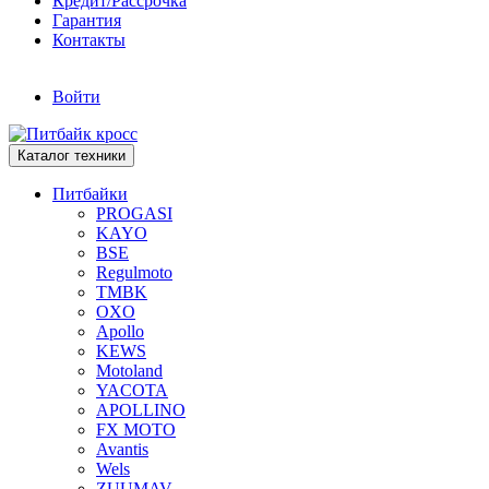
Кредит/Рассрочка
Гарантия
Контакты
Войти
Каталог техники
Питбайки
PROGASI
KAYO
BSE
Regulmoto
TMBK
OXO
Apollo
KEWS
Motoland
YACOTA
APOLLINO
FX MOTO
Avantis
Wels
ZUUMAV