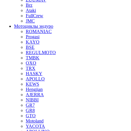
Brz
Ataki
FullCrew
JMC
Мотоциклы эндуро
ROMANIAC
Progasi
KAYO
BSE
REGULMOTO
TMBK
OXO
TRX
HASKY
APOLLO
KEWS
Hengjian
AJERRA
NIBBI
GR7
GR8
GTO
Motoland
YACOTA