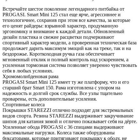
Встречайте шестое поколение легендарного питбайка от
PROGASI. Smart Mini 125 стал еще ярче, агрессивнее и
технологичнее, сохранив при этом все качества, за которые
его ценят райдеры: взрывной характер, продуманную
эргономику и внимание к каждой детали. Обновленный
дизайн пластика и свежие расцветки подчеркивают
спортивный характер модели, а проверенная техническая база
продолжает дарить максимум эмоций как на треке, так и на
бездорожье. Короткоходная ручка газа обеспечивает
мгновенный отклик и полный контроль над ускорением, а
усиленная тормозная система позволяет уверенно чувствовать
себя в любых условиях.
Хромомолибденовая рама
PROGASI Smart Mini 125 имеет ту же платформу, что и его
старший брат Smart 150. Рама изготовлена с упором на
надежность и долгий срок службы. Все узлы тщательно
проварены, есть дополнительные усиления.
Спортивные колеса
Покрышки STAREZZI отлично подходят для экстремальных
видов спорта. Резина STAREZZI выдерживает закручивание
шипов для катания зимой и отлично показывает себя на дёрте.
Усиленные обода PROGASI с 36 спицами выдерживают
максимальные нагрузки. Колеса также оборудованы
буксаторами, которые притягивают покрышку к ободу, не