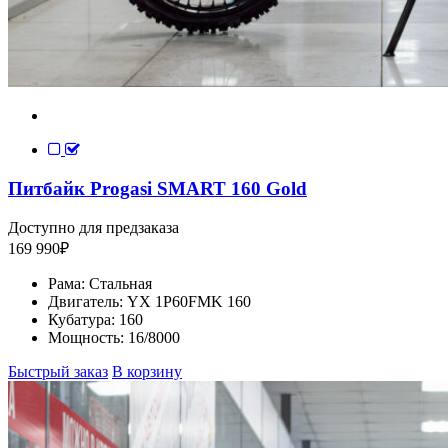
Питбайк Progasi SMART 160 Gold
Доступно для предзаказа
169 990
₽
Рама:
Стальная
Двигатель:
YX 1P60FMK 160
Кубатура:
160
Мощность:
16/8000
Быстрый заказ
В корзину