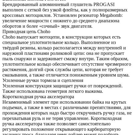
Брендированный алюминиевый глушитель PROGASI
выполнен с сеткой без узкой флейты, как у полноразмерных
кроссовых мотоциклов. Установлен резонатор Megabomb:
увеличение мощности c нижнего до среднего диапазона
оборотов и более «сочный» звук двигателя.
Приводная цепь Choho
Choho выпускает мотоцепи, в конструкции которых есть
специальное уплотнительное кольцо. Выполненное из
твёрдой резины, кольцо располагается между внутренней и
наружной пластинами роликовой цепи: она не пропускает
пыль снаружи и задерживает смазку внутри. Таким образом,
уплотнительное кольцо обеспечивает отсутствие чрезмерного
растяжения, долгий срок службы цепи, которая не требует
смазывания, а также отличается пониженным уровнем шума.
Усиленные ручки тормоза и сцепления
Усиленная конструкция защищает ручки от повреждений.
Также использована геометрия легкого выжима.
Короткоходная ручка акселератора
Незаменимый элемент при использовании байка на крутых
подъемах, а также в местах с различными препятствиями, для
прохождения которых надо быстро откручивать ручку газа, не
перехватывая руль и не теряя управление. Короткоходная
ручка акселератора также позволяет самостоятельно
регулировать положение открывающего карбюраторную
заслонку троса, благодаря чему райдер может подобрать