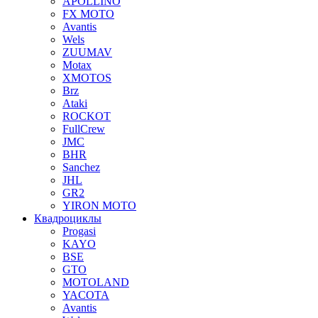
APOLLINO
FX MOTO
Avantis
Wels
ZUUMAV
Motax
XMOTOS
Brz
Ataki
ROCKOT
FullCrew
JMC
BHR
Sanchez
JHL
GR2
YIRON MOTO
Квадроциклы
Progasi
KAYO
BSE
GTO
MOTOLAND
YACOTA
Avantis