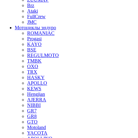
Brz
Ataki
FullCrew
JMC
Мотоциклы эндуро
ROMANIAC
Progasi
KAYO
BSE
REGULMOTO
TMBK
OXO
TRX
HASKY
APOLLO
KEWS
Hengjian
AJERRA
NIBBI
GR7
GR8
GTO
Motoland
YACOTA