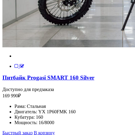
Питбайк Progasi SMART 160 Silver
Доступно для предзаказа
169 990
₽
Рама:
Стальная
Двигатель:
YX 1P60FMK 160
Кубатура:
160
Мощность:
16/8000
Быстрый заказ
В корзину