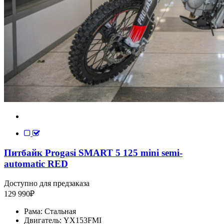
Питбайк Progasi SMART 5 125 mini semi-
automatic RED
Доступно для предзаказа
129 990
₽
Рама:
Стальная
Двигатель:
YX153FMI