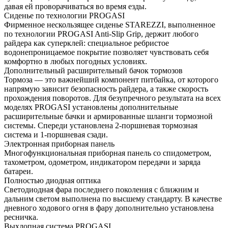
давая ей проворачиваться во время езды.
Сиденье по технологии PROGASI
Фирменное нескользящее сиденье STAREZZI, выполненное
по технологии PROGASI Anti-Slip Grip, держит любого
райдера как суперклей: специальное ребристое
водонепроницаемое покрытие позволяет чувствовать себя
комфортно в любых погодных условиях.
Дополнительный расширительный бачок тормозов
Тормоза — это важнейший компонент питбайка, от которого
напрямую зависит безопасность райдера, а также скорость
прохождения поворотов. Для безупречного результата на всех
моделях PROGASI установлены дополнительные
расширительные бачки и армированные шланги тормозной
системы. Спереди установлена 2-поршневая тормозная
система и 1-поршневая сзади.
Электронная приборная панель
Многофункциональная приборная панель со спидометром,
тахометром, одометром, индикатором передачи и заряда
батареи.
Полностью диодная оптика
Светодиодная фара последнего поколения с ближним и
дальним светом выполнена по высшему стандарту. В качестве
дневного ходового огня в фару дополнительно установлена
ресничка.
Выхлопная система PROGASI