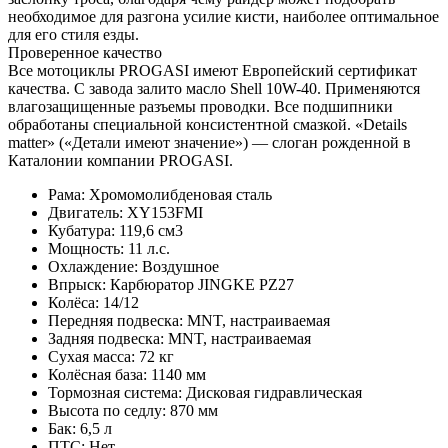
необходимое для разгона усилие кисти, наиболее оптимальное
для его стиля езды.
Проверенное качество
Все мотоциклы PROGASI имеют Европейский сертификат
качества. С завода залито масло Shell 10W-40. Применяются
влагозащищенные разъемы проводки. Все подшипники
обработаны специальной консистентной смазкой. «Details
matter» («Детали имеют значение») — слоган рожденной в
Каталонии компании PROGASI.
Рама:
Хромомолибденовая сталь
Двигатель:
XY153FMI
Кубатура:
119,6 см3
Мощность:
11 л.с.
Охлаждение:
Воздушное
Впрыск:
Карбюратор JINGKE PZ27
Колёса:
14/12
Передняя подвеска:
MNT, настраиваемая
Задняя подвеска:
MNT, настраиваемая
Сухая масса:
72 кг
Колёсная база:
1140 мм
Тормозная система:
Дисковая гидравлическая
Высота по седлу:
870 мм
Бак:
6,5 л
ПТС:
Нет