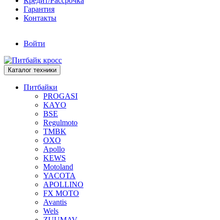
Кредит/Рассрочка
Гарантия
Контакты
Войти
Каталог техники
Питбайки
PROGASI
KAYO
BSE
Regulmoto
TMBK
OXO
Apollo
KEWS
Motoland
YACOTA
APOLLINO
FX MOTO
Avantis
Wels
ZUUMAV