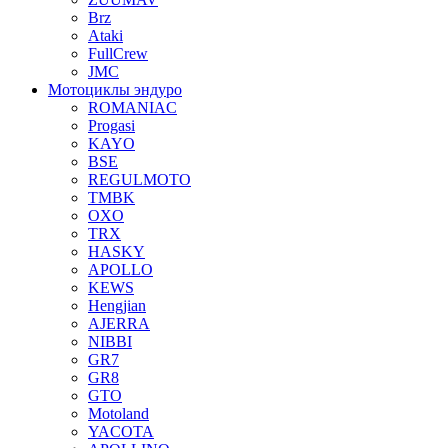
Brz
Ataki
FullCrew
JMC
Мотоциклы эндуро
ROMANIAC
Progasi
KAYO
BSE
REGULMOTO
TMBK
OXO
TRX
HASKY
APOLLO
KEWS
Hengjian
AJERRA
NIBBI
GR7
GR8
GTO
Motoland
YACOTA