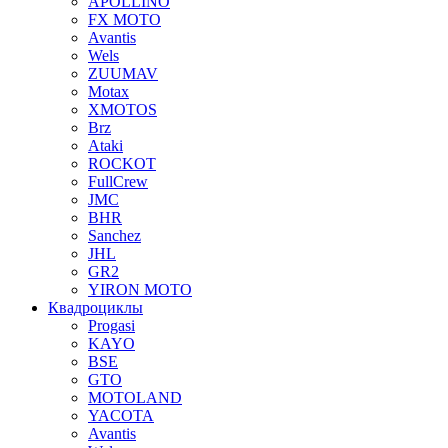
APOLLINO
FX MOTO
Avantis
Wels
ZUUMAV
Motax
XMOTOS
Brz
Ataki
ROCKOT
FullCrew
JMC
BHR
Sanchez
JHL
GR2
YIRON MOTO
Квадроциклы
Progasi
KAYO
BSE
GTO
MOTOLAND
YACOTA
Avantis