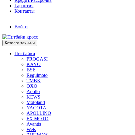
Кредит/Рассрочка
Гарантия
Контакты
Войти
Каталог техники
Питбайки
PROGASI
KAYO
BSE
Regulmoto
TMBK
OXO
Apollo
KEWS
Motoland
YACOTA
APOLLINO
FX MOTO
Avantis
Wels
ZUUMAV