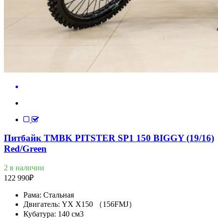
Питбайк TMBK PITSTER SP1 150 BIGGY (19/16)
Red/Green
2 в наличии
122 990
₽
Рама:
Стальная
Двигатель:
YX X150 （156FMJ）
Кубатура:
140 см3