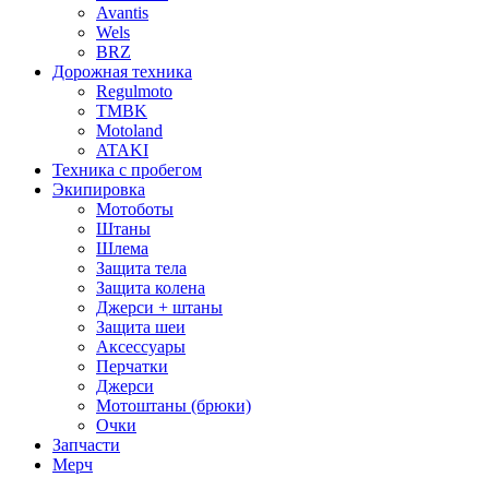
Avantis
Wels
BRZ
Дорожная техника
Regulmoto
TMBK
Motoland
ATAKI
Техника с пробегом
Экипировка
Мотоботы
Штаны
Шлема
Защита тела
Защита колена
Джерси + штаны
Защита шеи
Аксессуары
Перчатки
Джерси
Мотоштаны (брюки)
Очки
Запчасти
Мерч