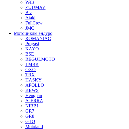
Wels
ZUUMAV
Brz
Ataki
FullCrew
JMC
Мотоциклы эндуро
ROMANIAC
Progasi
KAYO
BSE
REGULMOTO
TMBK
OXO
TRX
HASKY
APOLLO
KEWS
Hengjian
AJERRA
NIBBI
GR7
GR8
GTO
Motoland