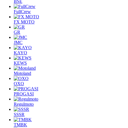
BSE
FullCrew
FX MOTO
GR
JMC
KAYO
KEWS
Motoland
OXO
PROGASI
Regulmoto
SSSR
TMBK