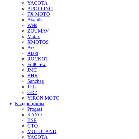
YACOTA
APOLLINO
FX MOTO
Avantis
Wels
ZUUMAV
Motax
XMOTOS
Brz
Ataki
ROCKOT
FullCrew
JMC
BHR
Sanchez
JHL
GR2
YIRON MOTO
Квадроциклы
Progasi
KAYO
BSE
GTO
MOTOLAND
YACOTA